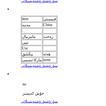
سۈرۈشتۈرۈش
تەپسىلاتى
item
قىممىتى
China
مەنبە
-
رەخت
ماتېرىيال
تىپى
Use
ھەئە
يېڭىلىق
none
ماركا ئىسمى
سۈرۈشتۈرۈش
تەپسىلاتى
no
خۇش كەپسىز
سۈرۈشتۈرۈش
تەپسىلاتى