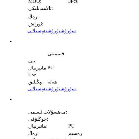
MOQ:
3Pcs
ئالاھىدىلىكى:
رەڭ:
ئوراش:
سۈرۈشتۈرۈش
تەپسىلاتى
قىممىتى
تىپى
PU
ماتېرىيال
Use
ھەئە
يېڭىلىق
سۈرۈشتۈرۈش
تەپسىلاتى
مەھسۇلات ئىسمى:
چوڭلۇقى:
PU
ماتېرىيال:
رەسىم
رەڭ: