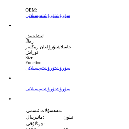
OEM:
سۈرۈشتۈرۈش
تەپسىلاتى
ئىشلىتىش
رەڭ
خاسلاشتۇرۇلغان رەڭلەر
ئوراش
Size
Function
سۈرۈشتۈرۈش
تەپسىلاتى
سۈرۈشتۈرۈش
تەپسىلاتى
مەھسۇلات ئىسمى:
نىلون
ماتېرىيال:
چوڭلۇقى: