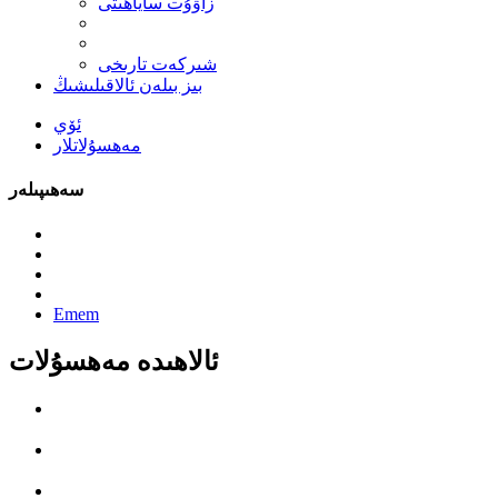
زاۋۇت ساياھىتى
شىركەت تارىخى
بىز بىلەن ئالاقىلىشىڭ
ئۆي
مەھسۇلاتلار
سەھىپىلەر
Emem
ئالاھىدە مەھسۇلات