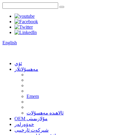
English
ئۆي
مەھسۇلاتلار
Emem
ئالاھىدە مەھسۇلات
OEM مۇلازىمىتى
خەۋەرلەر
شىركەت ئارخىپى