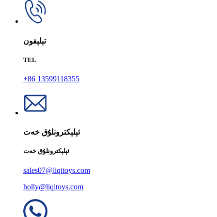
تېلېفون
TEL
+86 13599118355
ئېلېكترونلۇق خەت
ئېلېكترونلۇق خەت
sales07@liqitoys.com
holly@liqitoys.com