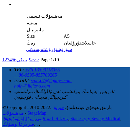
مەھسۇلات ئىسمى
مەنبە
ماتېرىيال
Size
A5
خاسلاشتۇرۇلغان
رەڭ
سۈرۈشتۈرۈش
تەپسىلاتى
Page 1/19
>>
كېيىنكى>
6
5
4
3
2
1
TEL:
+86 13599118355
+ 86-0595-855709265
sales07@liqitoys.com
ئېلخەت:
holly@liqitoys.com
ئادرېس:
پەيتاننىڭ بىرلىشىپ ئەن ۋاڭياڭنىڭ بىرلىشىپ
كىرىجياڭ, مەيدانى فۇجىيەن
© Copyright - 2010-2022: بارلىق ھوقۇق قوغدىلىدۇ.
قىزىق
StageMap
-
مەھسۇلات
,
Statiesryry Sevely Medical
,
پاختا قەلەم قېپى
,
سۇلياۋ ئويۇنچۇق
,
,
,
قىزلارغا پوسۇلكا