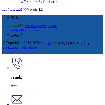
سۈرۈشتۈرۈش
تەپسىلاتى
Page 1/5
>>
كېيىنكى>
5
4
3
2
1
TEL:
sales07@liqitoys.com
ئېلخەت:
holly@liqitoys.com
ئادرېس:
© Copyright - 2010-2022: بارلىق ھوقۇق قوغدىلىدۇ.
قىزىق
StageMap
-
مەھسۇلات
,
,
,
,
,
,
تېلېفون
TEL