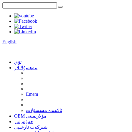
English
ئۆي
مەھسۇلاتلار
Emem
ئالاھىدە مەھسۇلات
OEM مۇلازىمىتى
خەۋەرلەر
شىركەت ئارخىپى