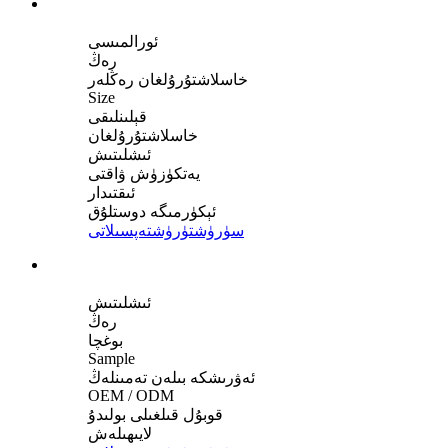
ئورالمىسى
رەڭ
خاسلاشتۇرۇلغان رەڭلەر
Size
قېلىنلىقى
خاسلاشتۇرۇلغان
ئىشلىتىش
يەتكۈزۈش ۋاقتى
ئىقتىدار
ئېكۈرمىگە دوستلۇق
سۈرۈشتۈرۈش
تەپسىلاتى
ئىشلىتىش
رەڭ
بوغچا
Sample
ئەۋرىشكە بىلەن تەمىنلەڭ
OEM / ODM
قوبۇل قىلغىلى بولىدۇ
لايىھىلەش