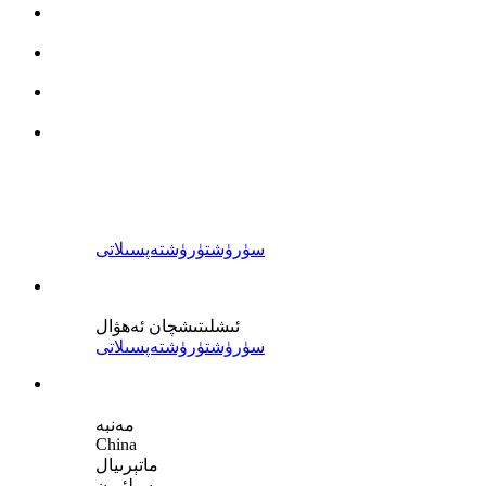
سۈرۈشتۈرۈش
تەپسىلاتى
ئىشلىتىشچان ئەھۋال
سۈرۈشتۈرۈش
تەپسىلاتى
مەنبە
China
ماتېرىيال
سىلئيون