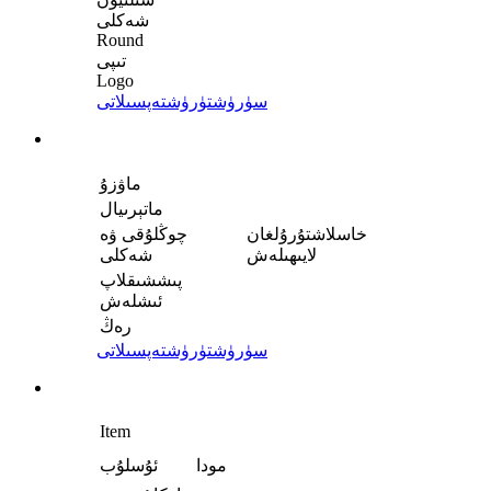
شەكلى
Round
تىپى
Logo
سۈرۈشتۈرۈش
تەپسىلاتى
ماۋزۇ
ماتېرىيال
خاسلاشتۇرۇلغان
چوڭلۇقى ۋە
لايىھىلەش
شەكلى
پىششىقلاپ
ئىشلەش
رەڭ
سۈرۈشتۈرۈش
تەپسىلاتى
Item
مودا
ئۇسلۇب