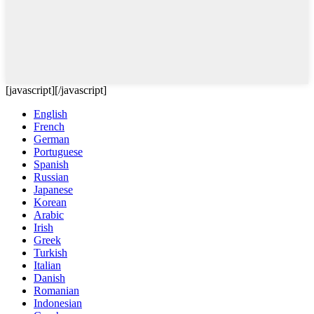
[javascript]
[/javascript]
English
French
German
Portuguese
Spanish
Russian
Japanese
Korean
Arabic
Irish
Greek
Turkish
Italian
Danish
Romanian
Indonesian