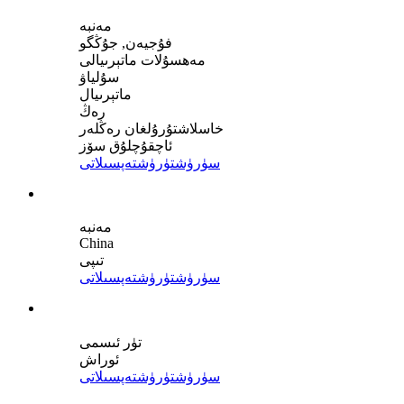
مەنبە
فۇجيەن, جۇڭگو
مەھسۇلات ماتېرىيالى
سۇلياۋ
ماتېرىيال
رەڭ
خاسلاشتۇرۇلغان رەڭلەر
ئاچقۇچلۇق سۆز
سۈرۈشتۈرۈش
تەپسىلاتى
مەنبە
China
تىپى
سۈرۈشتۈرۈش
تەپسىلاتى
تۈر ئىسمى
ئوراش
سۈرۈشتۈرۈش
تەپسىلاتى