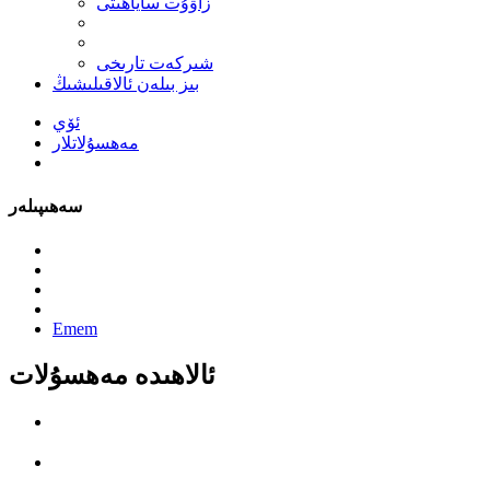
زاۋۇت ساياھىتى
شىركەت تارىخى
بىز بىلەن ئالاقىلىشىڭ
ئۆي
مەھسۇلاتلار
سەھىپىلەر
Emem
ئالاھىدە مەھسۇلات