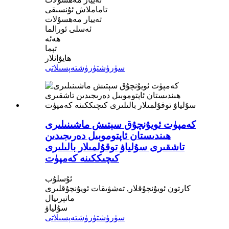
تاماملاش ئۇنسىقى
تەييار مەھسۇلات
ئەسلى ئورالما
ھەئە
تېما
ھايۋانلار
سۈرۈشتۈرۈش
تەپسىلاتى
كەمپۈت ئويۇنچۇق سېتىش ماشىنىلىرى
ھىندىستان ئاپتوموبىل دەرىجىدىن
تاشقىرى سۇلياۋ توقۇلمىلار بالىلىرى
كىچىككىنە كەمپۈت
ئۇسلۇب
كارتون ئويۇنچۇقلار, تەشۋىقات ئويۇنچۇقلىرى
ماتېرىيال
سۇلياۋ
سۈرۈشتۈرۈش
تەپسىلاتى