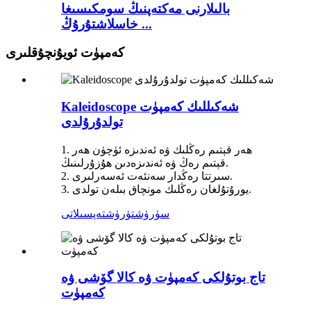
بالىلارنى مەكتەپنىڭ سومكىسىغا
خاسلاشتۇرۇڭ ...
كەمپۈت ئويۇنچۇقلىرى
Kaleidoscope شەكىللىك كەمپۈت
تولدۇرۇلدى
1. ھەر قېتىم رەڭلىك ۋە ئەندىزە ئۈچۈن ھەر
قېتىم رەڭ ۋە ئەندىزەدىن ھۇزۇرلىنىڭ.
2. سىرتتا رەڭدار سەنئەت ئەسەرلىرى.
3. يورۇتۇلغان رەڭلىك مونچاق بىلەن تولدى.
سۈرۈشتۈرۈش
تەپسىلاتى
تاج بوتۇلكى كەمپۈت ۋە كالا گۆشى ۋە
كەمپۈت