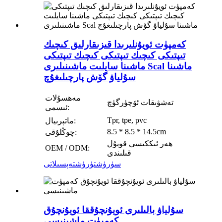
كەمپۈت ئويۇنلىرىدا قىزىقارلىق كىچىك
تىپتىكى كىچىك تىپتىكى كىچىك تىپتىكى
ماشىنا سايلىت ماشىنىلىرى Scal ماشىنا
سۇلياۋ گۆش پارچىلىغۇچ
مەھسۇلات
تەشۋىقات ئۆچۈرگۈچ
ئىسمى:
Tpr, tpe, pvc
ماتېرىيال:
8.5 * 8.5 * 14.5cm
چوڭلۇقى:
ھەر ئىككىسى قوبۇل
OEM / ODM:
قىلىندى
سۈرۈشتۈرۈش
تەپسىلاتى
سۇلياۋ بالىلىرى ئويۇنچۇققا ئويۇنچۇق
كەمپۈت ماشىنىسى