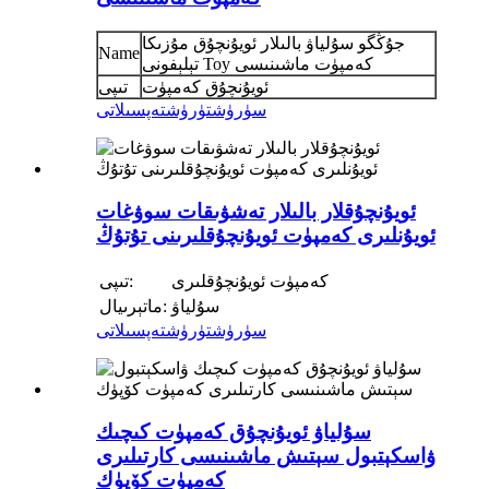
جۇڭگو سۇلياۋ بالىلار ئويۇنچۇق مۇزىكا
Name
تېلېفونى Toy كەمپۈت ماشىنىسى
ئويۇنچۇق كەمپۈت
تىپى
سۈرۈشتۈرۈش
تەپسىلاتى
ئويۇنچۇقلار بالىلار تەشۋىقات سوۋغات
ئويۇنلىرى كەمپۈت ئويۇنچۇقلىرىنى تۇتۇڭ
كەمپۈت ئويۇنچۇقلىرى
تىپى:
سۇلياۋ
ماتېرىيال:
سۈرۈشتۈرۈش
تەپسىلاتى
سۇلياۋ ئويۇنچۇق كەمپۈت كىچىك
ۋاسكېتبول سېتىش ماشىنىسى كارتىلىرى
كەمپۈت كۆپۈك