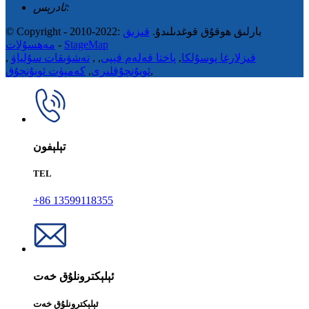
ئادرېس:
© Copyright - 2010-2022: بارلىق ھوقۇق قوغدىلىدۇ.
قىزىق
StageMap
-
مەھسۇلات
قىزلارغا پوسۇلكا
,
پاختا قەلەم قېپى
,
,
تەشۋىقات سۇلياۋ
,
,
ئويۇنچۇقلىرى
,
كەمپۈت ئويۇنچۇق
تېلېفون
TEL
+86 13599118355
ئېلېكترونلۇق خەت
ئېلېكترونلۇق خەت