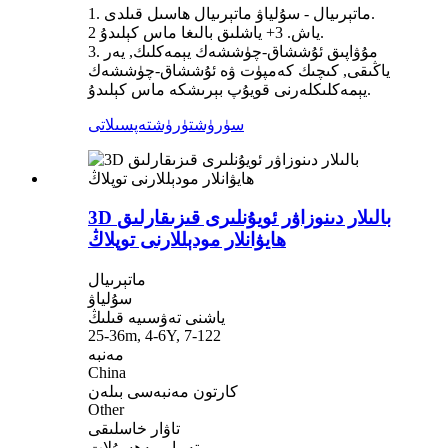
1. ماتېرىيال - سۇلياۋ ماتېرىيال ھاسىل قىلدى.
2 ياش. 3+ ياشلىق بالىغا ماس كېلىدۇ.
3. مۇۋاپىق ئۇششاق-چۈششەك يېمەكلىك, يەر
ياڭىقى, كىچىك كەمپۈت ۋە ئۇششاق-چۈششەك
يېمەكلىكلەرنى قويۇپ بېرىشكە ماس كېلىدۇ.
سۈرۈشتۈرۈش
تەپسىلاتى
3D بالىلار دىنوزاۋر ئويۇنلىرى قىزىقارلىق
ھايۋانلار مودېللارنى توپلاڭ
ماتېرىيال
سۇلياۋ
ياشنى تەۋسىيە قىلىڭ
25-36m, 4-6Y, 7-122
مەنبە
China
كارتون مەنبەسى بىلەن
Other
تاۋار خاسلىقى
تەييار مەھسۇلات