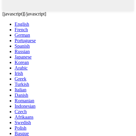
[javascript]
[/javascript]
English
French
German
Portuguese
Spanish
Russian
Japanese
Korean
Arabic
Irish
Greek
Turkish
Italian
Danish
Romanian
Indonesian
Czech
Afrikaans
Swedish
Polish
Basque