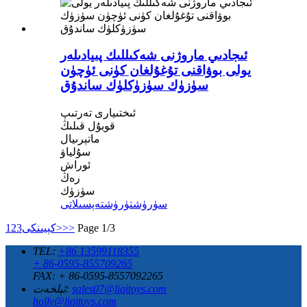
ئىجادىي ماروژنى شەكىللىك پىيادىلەر
يولى بوۋاقنى تۇغۇلغان كۈنى ئۈچۈن
سۈزۈك سۈزۈكلۈك ساندۇق
ئىختىيارى تەرتىپ
قوبۇل قىلىڭ
ماتېرىيال
سۇلياۋ
ئوراش
رەڭ
سۈزۈك
سۈرۈشتۈرۈش
تەپسىلاتى
Page 1/3
>>
كېيىنكى>
3
2
1
TEL:
+86 13599118355
+ 86-0595-855709265
FAX: + 86-0595-8557092265
sales07@liqitoys.com
ئېلخەت:
holly@liqitoys.com