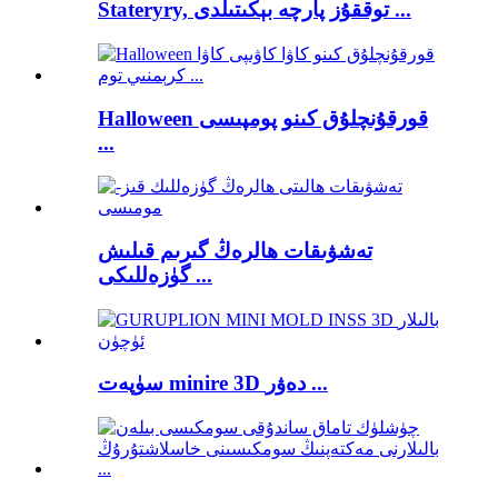
Stateryry, توققۇز پارچە بېكىتىلدى ...
Halloween قورقۇنچلۇق كىنو پومپىسى
...
تەشۋىقات ھالرەڭ گىرىم قىلىش
گۈزەللىكى ...
سۈپەت minire 3D دەۋر ...