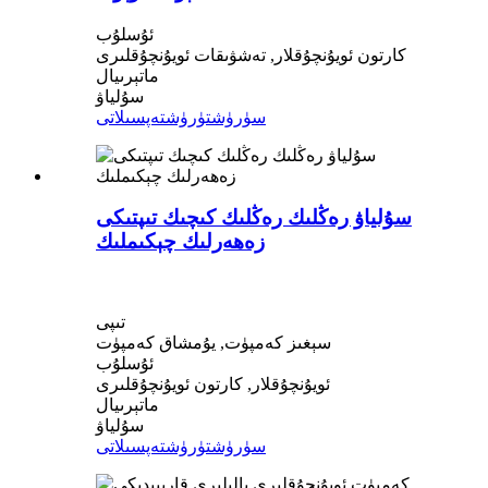
ئۇسلۇب
كارتون ئويۇنچۇقلار, تەشۋىقات ئويۇنچۇقلىرى
ماتېرىيال
سۇلياۋ
سۈرۈشتۈرۈش
تەپسىلاتى
سۇلياۋ رەڭلىك رەڭلىك كىچىك تىپتىكى
زەھەرلىك چېكىملىك
تىپى
سېغىز كەمپۈت, يۇمشاق كەمپۈت
ئۇسلۇب
ئويۇنچۇقلار, كارتون ئويۇنچۇقلىرى
ماتېرىيال
سۇلياۋ
سۈرۈشتۈرۈش
تەپسىلاتى