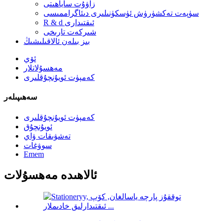
زاۋۇت ساياھىتى
سۈپەت تەكشۈرۈش ئۈسكۈنىلىرى دىئاگراممىسى
R & d ئىقتىدارى
شىركەت تارىخى
بىز بىلەن ئالاقىلىشىڭ
ئۆي
مەھسۇلاتلار
كەمپۈت ئويۇنچۇقلىرى
سەھىپىلەر
كەمپۈت ئويۇنچۇقلىرى
ئويۇنچۇق
تەشۋىقات ۋاي
سوۋغات
Emem
ئالاھىدە مەھسۇلات