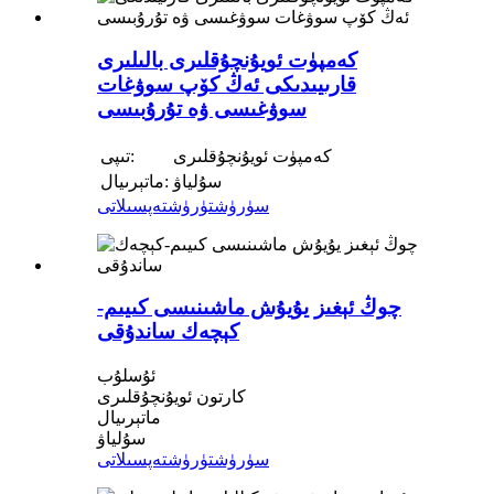
كەمپۈت ئويۇنچۇقلىرى بالىلىرى
قارىيىدىكى ئەڭ كۆپ سوۋغات
سوۋغىسى ۋە تۇرۇبىسى
كەمپۈت ئويۇنچۇقلىرى
تىپى:
سۇلياۋ
ماتېرىيال:
سۈرۈشتۈرۈش
تەپسىلاتى
چوڭ ئېغىز يۇيۇش ماشىنىسى كىيىم-
كېچەك ساندۇقى
ئۇسلۇب
كارتون ئويۇنچۇقلىرى
ماتېرىيال
سۇلياۋ
سۈرۈشتۈرۈش
تەپسىلاتى