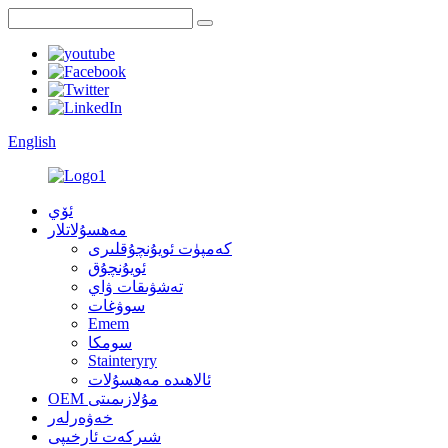
English
ئۆي
مەھسۇلاتلار
كەمپۈت ئويۇنچۇقلىرى
ئويۇنچۇق
تەشۋىقات ۋاي
سوۋغات
Emem
سومكا
Stainteryry
ئالاھىدە مەھسۇلات
OEM مۇلازىمىتى
خەۋەرلەر
شىركەت ئارخىپى